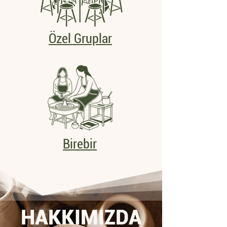
Özel Gruplar
Birebir
HAKKIMIZDA