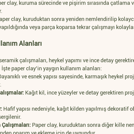
per clay, kuruma sürecinde ve pişirim sırasında çatlama v
r.
aper clay, kuruduktan sonra yeniden nemlendirilip kolayca 
 yapıldığında veya parça koparsa tekrar çalışmayı kolaylaş
llanım Alanları
seramik çalışmaları, heykel yapımı ve ince detay gerektire
 İşte paper clay’in yaygın kullanım alanları:
Dayanıklı ve esnek yapısı sayesinde, karmaşık heykel proj
.
Çalışmalar:
 Kağıt kil, ince yüzeyler ve detay gerektiren proj
:
 Hafif yapısı nedeniyle, kağıt kilden yapılmış dekoratif o
ergilenir.
 Çalışmaları:
 Paper clay, kuruduktan sonra diğer kille nem
iğinden onarım ve ekleme için de uygundur.