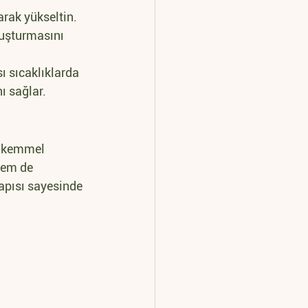
arak yükseltin. 
luşturmasını 
ı sıcaklıklarda 
ı sağlar.
mükemmel 
hem de 
yapısı sayesinde 