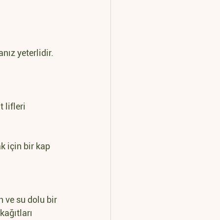
nız yeterlidir. 
lifleri 
 için bir kap 
n ve su dolu bir 
ağıtları 