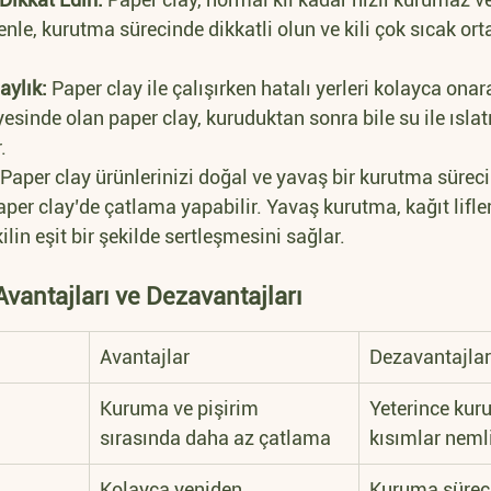
denle, kurutma sürecinde dikkatli olun ve kili çok sıcak or
aylık:
 Paper clay ile çalışırken hatalı yerleri kolayca onara
yesinde olan paper clay, kuruduktan sonra bile su ile ıslat
.
 Paper clay ürünlerinizi doğal ve yavaş bir kurutma süreci
per clay’de çatlama yapabilir. Yavaş kurutma, kağıt lifleri
lin eşit bir şekilde sertleşmesini sağlar.
Avantajları ve Dezavantajları
Avantajlar
Dezavantajlar
Kuruma ve pişirim 
Yeterince kur
sırasında daha az çatlama
kısımlar nemli
Kolayca yeniden 
Kuruma sürec