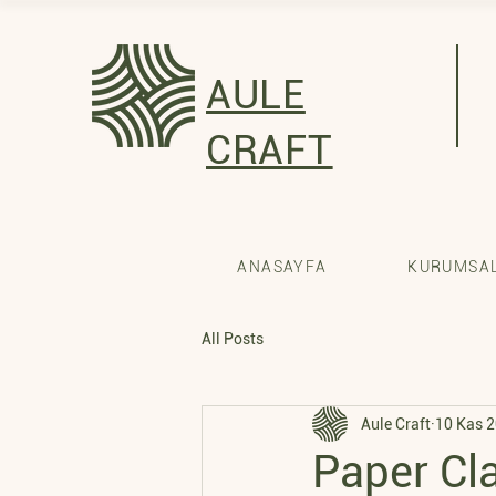
AULE
CRAFT
ANASAYFA
KURUMSAL
All Posts
Aule Craft
10 Kas 
Paper Cla