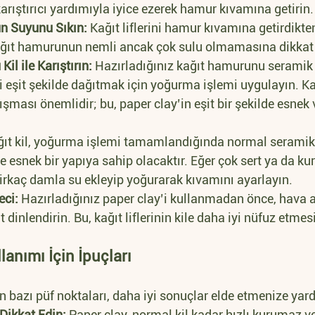
karıştırıcı yardımıyla iyice ezerek hamur kıvamına getirin.
n Suyunu Sıkın:
 Kağıt liflerini hamur kıvamına getirdikte
ağıt hamurunun nemli ancak çok sulu olmamasına dikkat 
il ile Karıştırın:
 Hazırladığınız kağıt hamurunu seramik k
ini eşit şekilde dağıtmak için yoğurma işlemi uygulayın. Kağı
şması önemlidir; bu, paper clay’in eşit bir şekilde esnek 
ğıt kil, yoğurma işlemi tamamlandığında normal seramik 
esnek bir yapıya sahip olacaktır. Eğer çok sert ya da kur
birkaç damla su ekleyip yoğurarak kıvamını ayarlayın.
eci:
 Hazırladığınız paper clay’i kullanmadan önce, hava 
 dinlendirin. Bu, kağıt liflerinin kile daha iyi nüfuz etmes
lanımı İçin İpuçları
n bazı püf noktaları, daha iyi sonuçlar elde etmenize yard
ikkat Edin:
 Paper clay, normal kil kadar hızlı kurumaz v