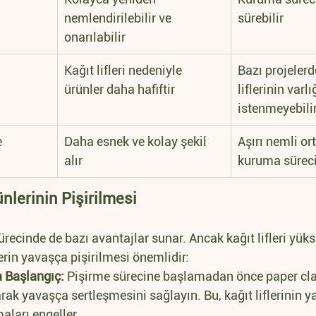
nemlendirilebilir ve 
sürebilir
onarılabilir
Kağıt lifleri nedeniyle 
Bazı projelerd
ürünler daha hafiftir
liflerinin varlığ
istenmeyebili
e
Daha esnek ve kolay şekil 
Aşırı nemli or
alır
kuruma süreci
nlerinin Pişirilmesi
ürecinde de bazı avantajlar sunar. Ancak kağıt lifleri yüks
rin yavaşça pişirilmesi önemlidir:
a Başlangıç:
 Pişirme sürecine başlamadan önce paper cla
arak yavaşça sertleşmesini sağlayın. Bu, kağıt liflerinin 
aları engeller.