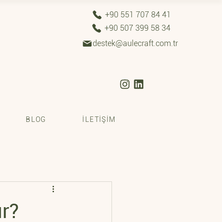
+90 551 707 84 41
+90 507 399 58 34
destek@aulecraft.com.tr
BLOG
İLETİŞİM
ır?