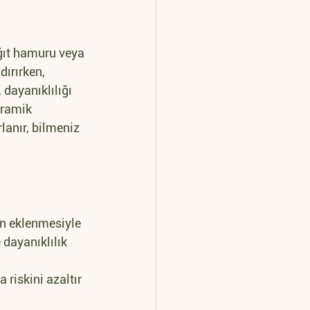
ağıt hamuru veya 
dırırken, 
 dayanıklılığı 
eramik 
lanır, bilmeniz 
nin eklenmesiyle 
e dayanıklılık 
 riskini azaltır 