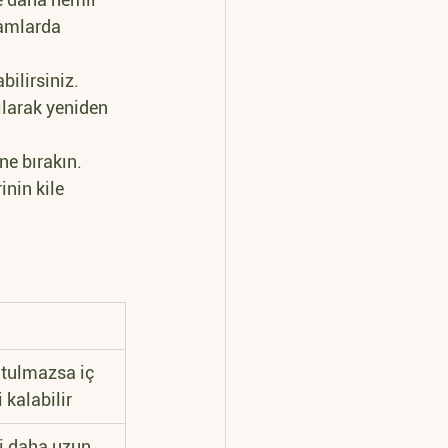
tamlarda 
bilirsiniz. 
ılarak yeniden 
ne bırakın. 
nin kile 
utulmazsa iç 
 kalabilir
i daha uzun 