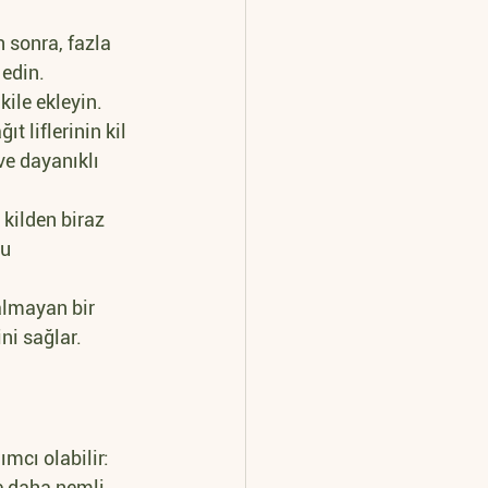
n sonra, fazla 
edin.
ile ekleyin. 
t liflerinin kil 
ve dayanıklı 
kilden biraz 
u 
almayan bir 
ini sağlar.
ımcı olabilir:
e daha nemli 