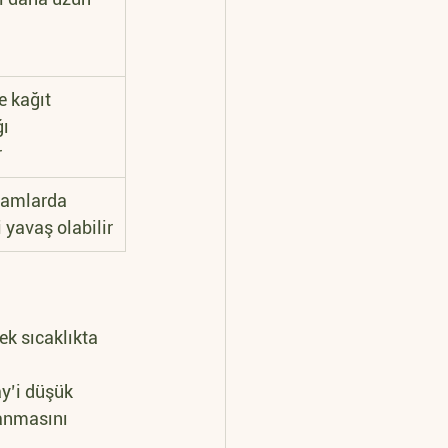
e kağıt 
ı 
r
tamlarda 
 yavaş olabilir
ek sıcaklıkta 
y’i düşük 
yanmasını 