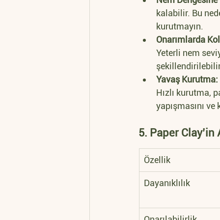
kalabilir. Bu ne
kurutmayın.
Onarımlarda Kol
Yeterli nem sevi
şekillendirilebilir
Yavaş Kurutma:
Hızlı kurutma, pa
yapışmasını ve ki
5. Paper Clay’in 
Özellik
Dayanıklılık
Onarılabilirlik