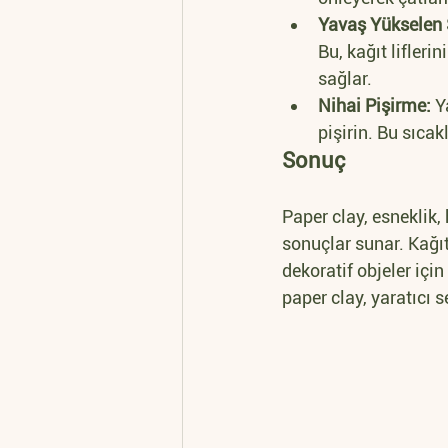
Yavaş Yükselen 
Bu, kağıt lifler
sağlar.
Nihai Pişirme:
 Y
pişirin. Bu sıcak
Sonuç
Paper clay, esneklik,
sonuçlar sunar. Kağıt 
dekoratif objeler için
paper clay, yaratıcı se