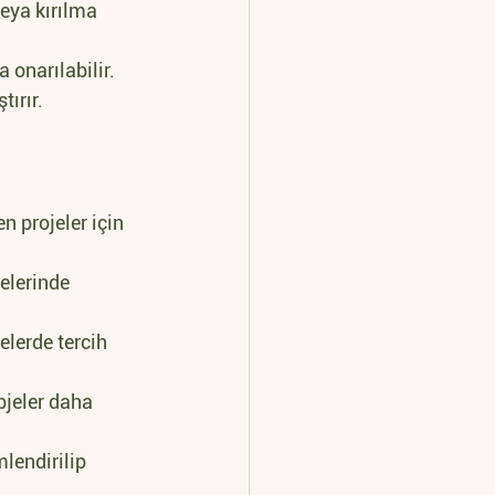
eya kırılma 
onarılabilir. 
tırır.
n projeler için 
elerinde 
elerde tercih 
bjeler daha 
lendirilip 