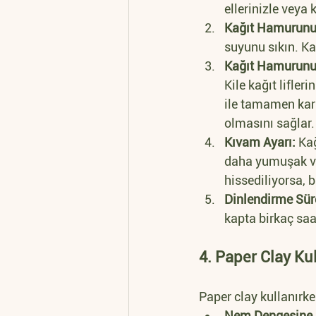
ellerinizle veya 
Kağıt Hamurunu
suyunu sıkın. K
Kağıt Hamurunu K
Kile kağıt lifler
ile tamamen karı
olmasını sağlar.
Kıvam Ayarı:
 Ka
daha yumuşak ve 
hissediliyorsa, 
Dinlendirme Sür
kapta birkaç saat
4. Paper Clay Kul
Paper clay kullanırke
Nem Dengesine D