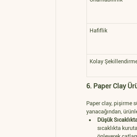
Hafiflik
Kolay Şekillendirm
6. Paper Clay Ürü
Paper clay, pişirme s
yanacağından, ürünle
Düşük Sıcaklıkt
sıcaklıkta kurut
önleyerek çatlam