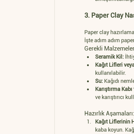
3. Paper Clay Nas
Paper clay hazırlamak 
İşte adım adım paper
Gerekli Malzemeler
Seramik Kil:
 İht
Kağıt Lifleri ve
kullanılabilir.
Su:
 Kağıdı nemle
Karıştırma Kabı v
ve karıştırıcı kul
Hazırlık Aşamaları
Kağıt Liflerinin
kaba koyun. Kağ