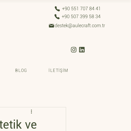
+90 551 707 84 41
+90 507 399 58 34
destek@aulecraft.com.tr
BLOG
İLETİŞİM
tetik ve