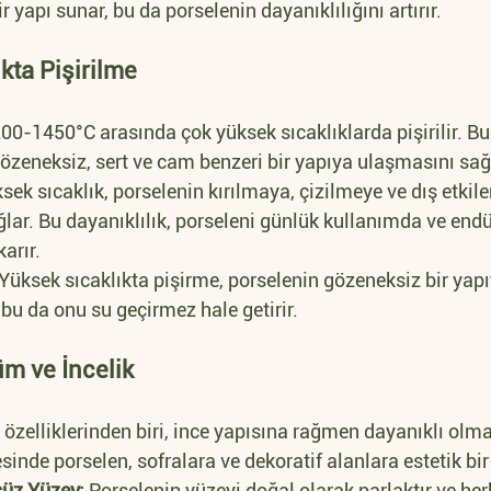
yapı sunar, bu da porselenin dayanıklılığını artırır.
kta Pişirilme
00-1450°C arasında çok yüksek sıcaklıklarda pişirilir. Bu
gözeneksiz, sert ve cam benzeri bir yapıya ulaşmasını sağ
sek sıcaklık, porselenin kırılmaya, çizilmeye ve dış etkile
ar. Bu dayanıklılık, porseleni günlük kullanımda ve endüs
arır.
 Yüksek sıcaklıkta pişirme, porselenin gözeneksiz bir yapı
 bu da onu su geçirmez hale getirir.
üm ve İncelik
özelliklerinden biri, ince yapısına rağmen dayanıklı olması
sinde porselen, sofralara ve dekoratif alanlara estetik bir
süz Yüzey:
 Porselenin yüzeyi doğal olarak parlaktır ve her