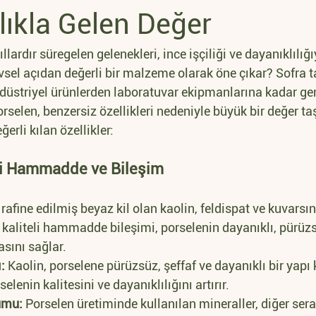
lıkla Gelen Değer
lardır süregelen gelenekleri, ince işçiliği ve dayanıklılığ
vsel açıdan değerli bir malzeme olarak öne çıkar? Sofra 
ndüstriyel ürünlerden laboratuvar ekipmanlarına kadar gen
selen, benzersiz özellikleri nedeniyle büyük bir değer taşı
erli kılan özellikler:
eli Hammadde ve Bileşim
 rafine edilmiş beyaz kil olan kaolin, feldispat ve kuvarsı
k kaliteli hammadde bileşimi, porselenin dayanıklı, pürüzs
sını sağlar.
:
 Kaolin, porselene pürüzsüz, şeffaf ve dayanıklı bir yapı 
elenin kalitesini ve dayanıklılığını artırır.
umu:
 Porselen üretiminde kullanılan mineraller, diğer ser