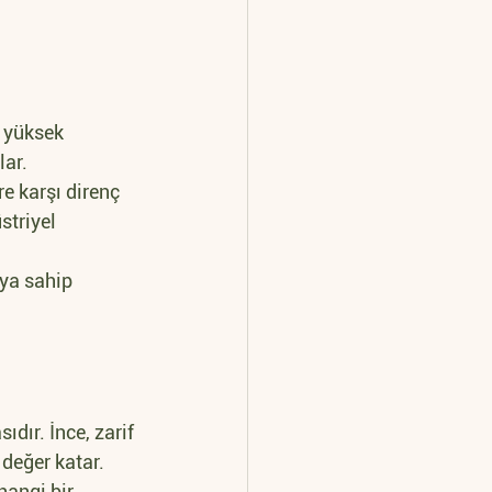
 yüksek 
lar.
re karşı direnç 
triyel 
ya sahip 
dır. İnce, zarif 
 değer katar.
hangi bir 