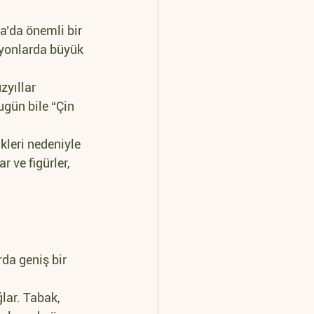
a’da önemli bir 
siyonlarda büyük 
zyıllar 
ugün bile “Çin 
ikleri nedeniyle 
 ve figürler, 
rda geniş bir 
lar. Tabak, 