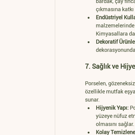
bardak, çay finc
çıkmasına katkı 
Endüstriyel Kull
malzemelerinde v
Kimyasallara day
Dekoratif Ürünle
dekorasyonunda s
7. Sağlık ve Hijye
Porselen, gözeneksiz 
özellikle mutfak eşya
sunar.
Hijyenik Yapı:
 P
yüzeye nüfuz etm
olmasını sağlar.
Kolay Temizleneb