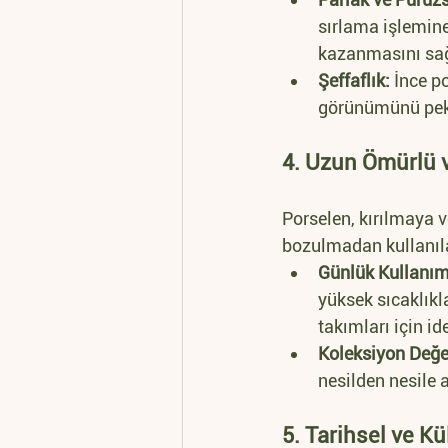
sırlama işlemine
kazanmasını sağ
Şeffaflık:
 İnce p
görünümünü pekişt
4. Uzun Ömürlü v
Porselen, kırılmaya v
bozulmadan kullanıla
Günlük Kullanım
yüksek sıcaklıkla
takımları için i
Koleksiyon Değe
nesilden nesile a
5. Tarihsel ve Kü