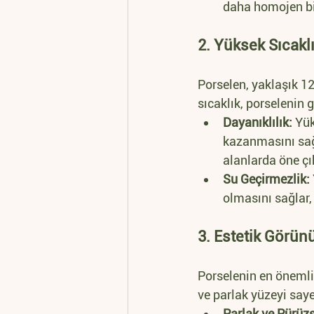
daha homojen bir 
2. Yüksek Sıcaklı
Porselen, yaklaşık 12
sıcaklık, porselenin 
Dayanıklılık:
 Yük
kazanmasını sağl
alanlarda öne çık
Su Geçirmezlik:
olmasını sağlar,
3. Estetik Görün
Porselenin en önemli 
ve parlak yüzeyi saye
Parlak ve Pürüz