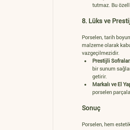
tutmaz. Bu özell
8. Lüks ve Prest
Porselen, tarih boyun
malzeme olarak kabul 
vazgeçilmezidir.
Prestijli Sofralar
bir sunum sağlar
getirir.
Markalı ve El Ya
porselen parçalar
Sonuç
Porselen, hem estetik