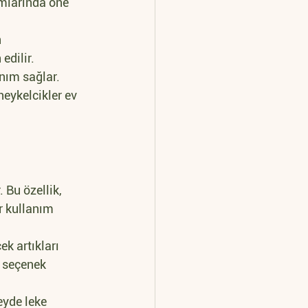
umlarında öne 
 
edilir. 
nım sağlar.
heykelcikler ev 
 Bu özellik, 
r kullanım 
k artıkları 
 seçenek 
eyde leke 