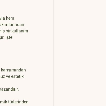
ıyla hem 
takımlarından 
iş bir kullanım 
r. İşte 
n karışımından 
üz ve estetik 
kazandırır. 
amik türlerinden 