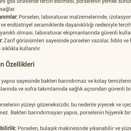
anı gibi ürünlerde tercih edilmesi, porselenin yemek sun
sağlar.
anımlar:
 Porselen, laboratuvar malzemelerinde, izolasyon
e endüstriyel seramiklerde dayanıklılığı nedeniyle tercih 
anıklı olması, laboratuvar ekipmanlarında güvenli kulla
r:
 Zarif görünümleri sayesinde porselen vazolar, biblo ve 
ıklıkla kullanılır.
n Özellikleri
yapısı sayesinde bakteri barındırmaz ve kolay temizlenir.
larında ve sofra takımlarında sağlık açısından güvenli bi
orselenin yüzeyi gözeneksizdir, bu nedenle yiyecek ve içece
ez. Bakteri barındırmayan yapısı, porselenin hijyenik bir
ilirlik:
 Porselen, bulaşık makinesinde yıkanabilir ve yüz