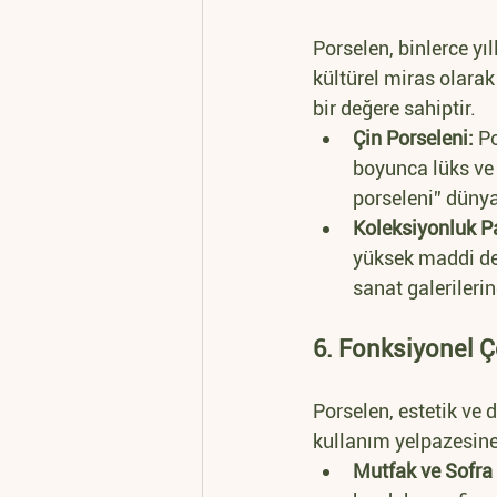
Porselen, binlerce yı
kültürel miras olarak
bir değere sahiptir.
Çin Porseleni:
 P
boyunca lüks ve 
porseleni” dünya
Koleksiyonluk Pa
yüksek maddi değe
sanat galerileri
6. Fonksiyonel Çe
Porselen, estetik ve d
kullanım yelpazesine 
Mutfak ve Sofra 