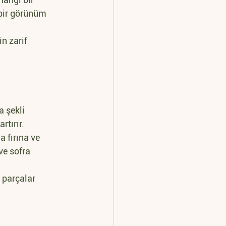
 bir görünüm 
n zarif 
 şekli 
tırır.
 fırına ve 
ve sofra 
 parçalar 