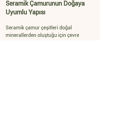
Seramik Çamurunun Doğaya 
Uyumlu Yapısı
Seramik çamur çeşitleri doğal 
minerallerden oluştuğu için çevre 
dostudur. Yeniden şekillendirilebilir ve 
doğaya zarar vermeyen bir malzeme 
olan kil, sürdürülebilir üretim için ideal 
bir seçimdir. Aynı zamanda, seramik 
ürünler doğada çözünebilen 
malzemelerdir, bu da çevresel açıdan 
olumlu bir katkı sağlar.