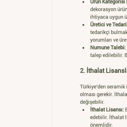
Ürün Kategorisi 
dekorasyon ürünl
ihtiyaca uygun ü
Üretici ve Tedar
tedarikçi bulmak 
yorumları ve üre
Numune Talebi:
talep edilebilir.
2. İthalat Lisans
Türkiye’den seramik i
olması gerekir. İthala
değişebilir.
İthalat Lisansı:
 
edebilir. İthalat
önemlidir.