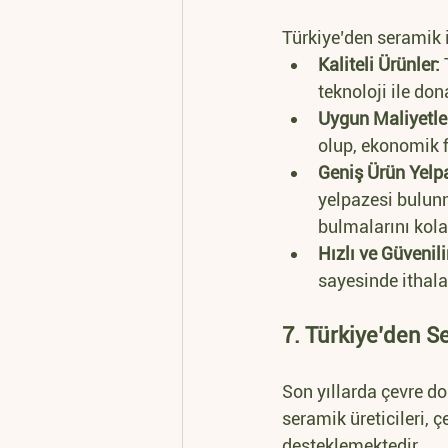
Türkiye’den seramik i
Kaliteli Ürünler:
 
teknoloji ile don
Uygun Maliyetle
olup, ekonomik f
Geniş Ürün Yelp
yelpazesi bulunm
bulmalarını kolay
Hızlı ve Güvenili
sayesinde ithalat
7. Türkiye’den Se
Son yıllarda çevre do
seramik üreticileri, 
desteklemektedir.