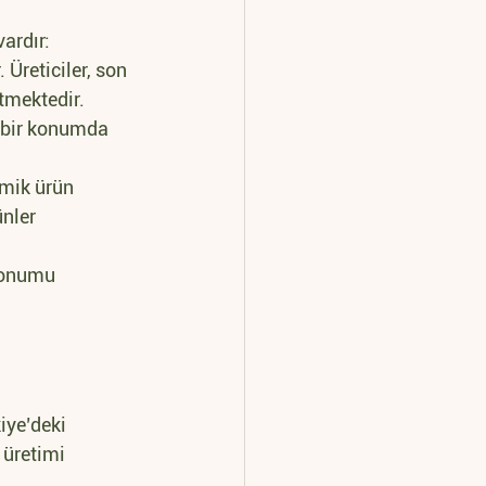
ardır:
 Üreticiler, son 
etmektedir.
ı bir konumda 
amik ürün 
nler 
konumu 
iye’deki 
 üretimi 