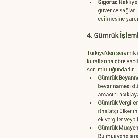
Sigorta:
 Nakliye
güvence sağlar. 
edilmesine yardı
4. Gümrük İşleml
Türkiye’den seramik i
kurallarına göre yapı
sorumluluğundadır.
Gümrük Beyann
beyannamesi düz
amacını açıklaya
Gümrük Vergileri
ithalatçı ülkenin
ek vergiler veya 
Gümrük Muayen
Bu muayene sıras