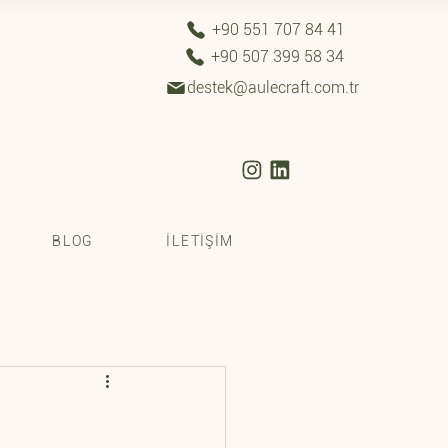
+90 551 707 84 41
+90 507 399 58 34
destek@aulecraft.com.tr
BLOG
İLETİŞİM