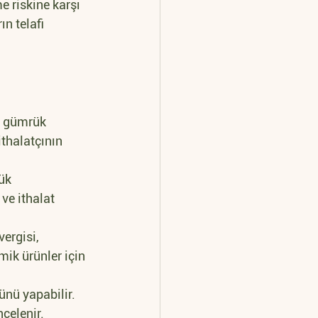
e riskine karşı 
n telafi 
n gümrük 
thalatçının 
ük 
e ithalat 
ergisi, 
mik ürünler için 
ünü yapabilir. 
celenir.