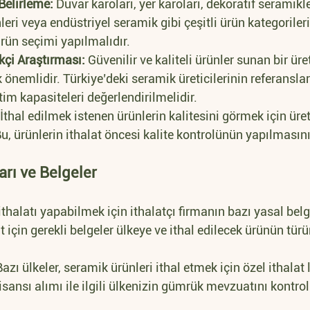
Belirleme:
 Duvar karoları, yer karoları, dekoratif seramikle
eri veya endüstriyel seramik gibi çeşitli ürün kategoriler
rün seçimi yapılmalıdır.
ikçi Araştırması:
 Güvenilir ve kaliteli ürünler sunan bir üre
önemlidir. Türkiye’deki seramik üreticilerinin referanslar
tim kapasiteleri değerlendirilmelidir.
 İthal edilmek istenen ürünlerin kalitesini görmek için ür
 Bu, ürünlerin ithalat öncesi kalite kontrolünün yapılmasını
ları ve Belgeler
thalatı yapabilmek için ithalatçı firmanın bazı yasal belg
t için gerekli belgeler ülkeye ve ithal edilecek ürünün tür
Bazı ülkeler, seramik ürünleri ithal etmek için özel ithalat 
 lisansı alımı ile ilgili ülkenizin gümrük mevzuatını kontro