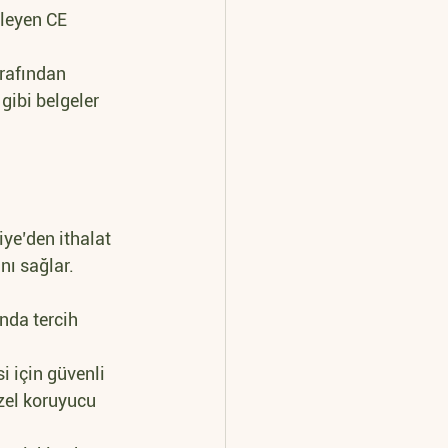
eleyen CE 
arafından 
ibi belgeler 
ye’den ithalat 
nı sağlar.
nda tercih 
 için güvenli 
zel koruyucu 