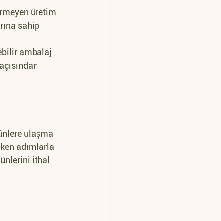
vermeyen üretim 
arına sahip 
ebilir ambalaj 
 açısından 
rünlere ulaşma 
ken adımlarla 
nlerini ithal 