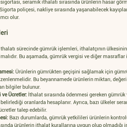
 sigortası, seramik ithalatı sırasında ürünlerin hasar görm
Sigorta poliçesi, nakliye sırasında yaşanabilecek kayıpları
mcı olur.
eri
thalatı sürecinde gümrük işlemleri, ithalatçının ülkesini
lmalıdır. Bu aşamada, gümrük vergisi ve diğer masraflar i
amesi:
 Ürünlerin gümrükten geçişini sağlamak için gümr
enlenmelidir. Bu beyannamede ürünlerin miktarı, değeri v
n bilgiler bulunur.
 ve Ücretler:
 İthalat sırasında ödenmesi gereken gümrük v
 belirlediği oranlarda hesaplanır. Ayrıca, bazı ülkeler sera
ücretler talep edebilir.
esi:
 Bazı durumlarda, gümrük yetkilileri ürünlerin kontrol
ında ürünlerin ithalat kurallarına uygun olup olmadığı in