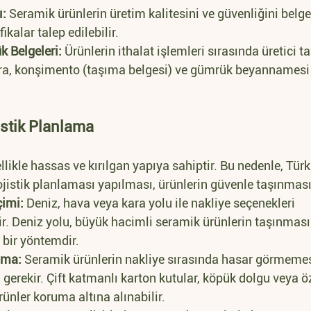
ı:
 Seramik ürünlerin üretim kalitesini ve güvenliğini belg
fikalar talep edilebilir.
 Belgeleri:
 Ürünlerin ithalat işlemleri sırasında üretici t
ra, konşimento (taşıma belgesi) ve gümrük beyannamesi g
istik Planlama
likle hassas ve kırılgan yapıya sahiptir. Bu nedenle, Türki
ojistik planlaması yapılması, ürünlerin güvenle taşınması
çimi:
 Deniz, hava veya kara yolu ile nakliye seçenekleri 
lir. Deniz yolu, büyük hacimli seramik ürünlerin taşınması
 bir yöntemdir.
uma:
 Seramik ürünlerin nakliye sırasında hasar görmemesi
erekir. Çift katmanlı karton kutular, köpük dolgu veya ö
rünler koruma altına alınabilir.