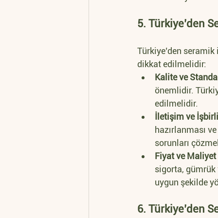
5. Türkiye’den Se
Türkiye’den seramik i
dikkat edilmelidir:
Kalite ve Standar
önemlidir. Türkiy
edilmelidir.
İletişim ve İşbirl
hazırlanması ve 
sorunları çözmek 
Fiyat ve Maliyet 
sigorta, gümrük v
uygun şekilde yö
6. Türkiye’den Se