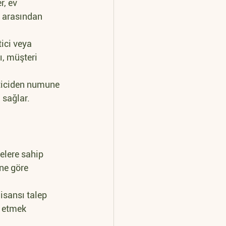
r, ev 
i arasından 
tici veya 
ı, müşteri 
eticiden numune 
 sağlar.
elere sahip 
üne göre 
lisansı talep 
l etmek 