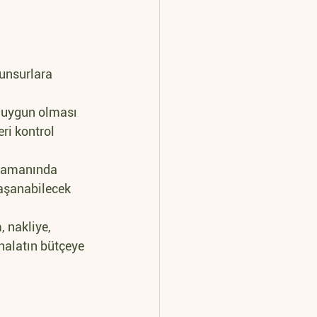
 unsurlara 
a uygun olması 
eri kontrol 
n zamanında 
yaşanabilecek 
 nakliye, 
thalatın bütçeye 