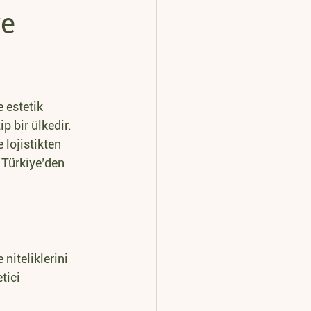
ve
 estetik 
p bir ülkedir. 
lojistikten 
 Türkiye’den 
niteliklerini 
tici 