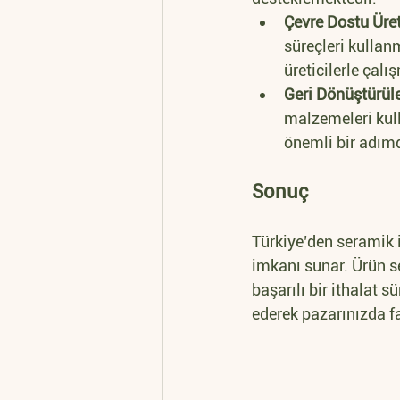
Çevre Dostu Üre
süreçleri kullanm
üreticilerle çal
Geri Dönüştürüle
malzemeleri kulla
önemli bir adımd
Sonuç
Türkiye’den seramik i
imkanı sunar. Ürün s
başarılı bir ithalat 
ederek pazarınızda fa