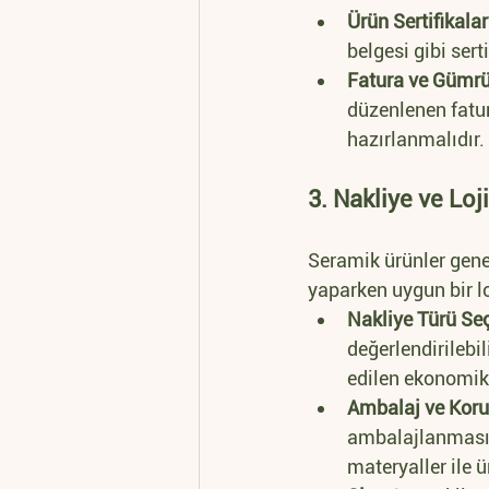
Ürün Sertifikalar
belgesi gibi serti
Fatura ve Gümrük
düzenlenen fatu
hazırlanmalıdır.
3. Nakliye ve Loj
Seramik ürünler genel
yaparken uygun bir l
Nakliye Türü Se
değerlendirilebi
edilen ekonomik
Ambalaj ve Kor
ambalajlanması g
materyaller ile ü